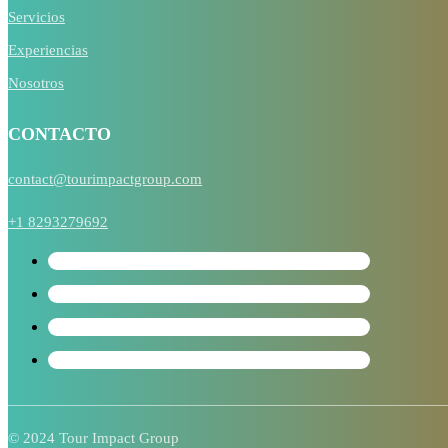
Servicios
Experiencias
Nosotros
CONTACTO
contact@tourimpactgroup.com
+1 8293279692
© 2024 Tour Impact Group